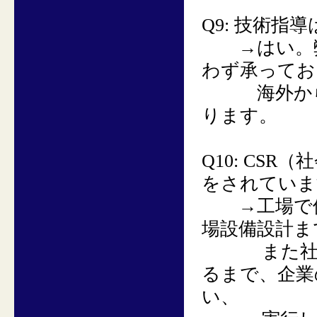
Q9:
技術指導
→
はい。
わず承ってお
海外からの
ります。
Q10:
CSR（
をされていま
→
工場で
場設備設計ま
また社員の
るまで、企業
い、