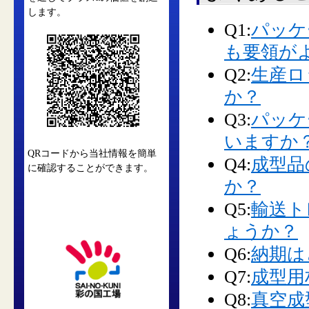
します。
Q1:
パッケ
も要領が
Q2:
生産ロ
か？
Q3:
パッケ
いますか
QRコードから当社情報を簡単
Q4:
成型品
に確認することができます。
か？
Q5:
輸送ト
ょうか？
Q6:
納期は
Q7:
成型用
Q8:
真空成