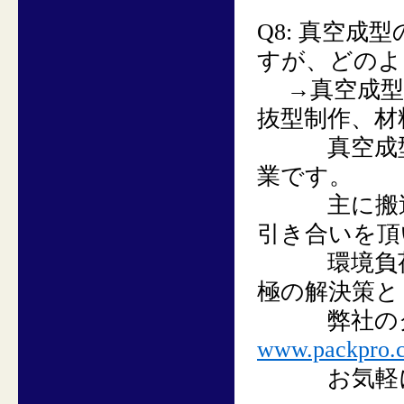
Q8:
真空成型
すが、どのよ
→
真空成
抜型制作、材
真空成型に
業です。
主に搬送ト
引き合いを頂
環境負荷低
極の解決策と
弊社のグル
www.packpro.c
お気軽に