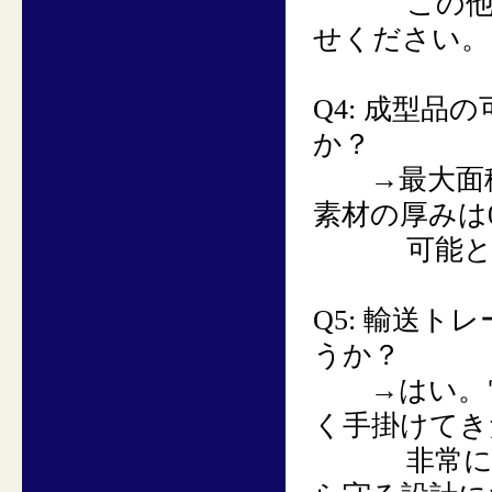
この他にも
せください。
Q4:
成型品の
か？
→
最大面積
素材の厚みは0
可能とな
Q5:
輸送トレ
うか？
→
はい。
く手掛けてき
非常に繊細