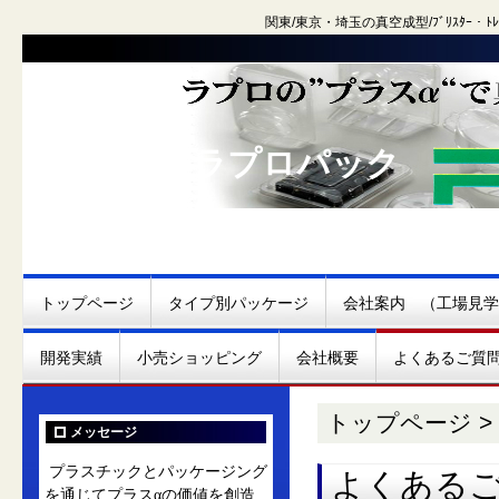
関東/東京・埼玉の真空成型/ﾌﾞﾘｽﾀｰ
株式会社 ラプロパック
トップページ
タイプ別パッケージ
会社案内 （工場見学
開発実績
小売ショッピング
会社概要
よくあるご質
トップページ
>
メッセージ
プラスチックとパッケージング
よくある
を通じてプラスαの価値を創造