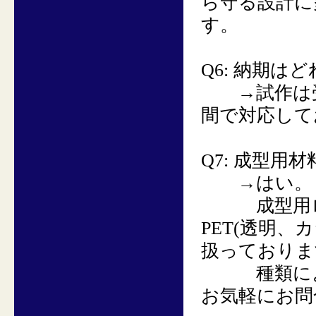
ら守る設計に
す。
Q6:
納期はど
→
試作は
間で対応して
Q7:
成型用材
→
はい。
成型用ロールシ
PET(透明、
扱っておりま
種類によっ
お気軽にお問