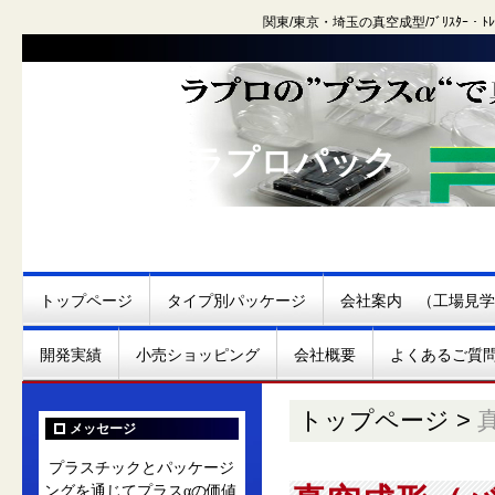
関東/東京・埼玉の真空成型/ﾌﾞﾘｽﾀｰ
株式会社 ラプロパック
トップページ
タイプ別パッケージ
会社案内 （工場見学
開発実績
小売ショッピング
会社概要
よくあるご質
トップページ
>
メッセージ
プラスチックとパッケージ
ングを通じてプラスαの価値