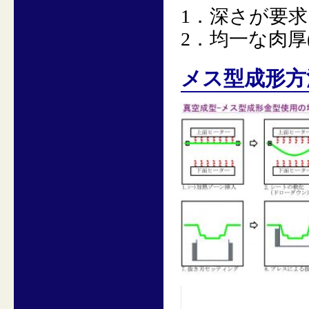
1．深さが要
2．均一な肉厚
メス型成形方