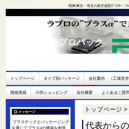
関東/東京・埼玉の真空成型/ﾌﾞﾘｽﾀｰ
株式会社 ラプロパック
トップページ
タイプ別パッケージ
会社案内 （工場見学
開発実績
小売ショッピング
会社概要
よくあるご質
トップページ
>
メッセージ
プラスチックとパッケージング
代表から
を通じてプラスαの価値を創造